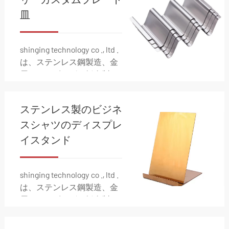
ます。
皿
shinging technology co ., ltd .
は、ステンレス鋼製造、金
属スタンピング、板金製
造、電気組立、配線、ダイ
カスト、射出成形などの金
ステンレス製のビジネ
属製造ソリューションの包
括的な範囲を専門としてい
スシャツのディスプレ
ます。
イスタンド
shinging technology co ., ltd .
は、ステンレス鋼製造、金
属スタンピング、板金製
造、電気組立、配線、ダイ
カスト、射出成形などの金