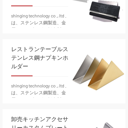
shinging technology co ., ltd .
は、ステンレス鋼製造、金
属スタンピング、板金製
造、電気組立、配線、ダイ
カスト、射出成形などの金
レストランテーブルス
属製造ソリューションの包
括的な範囲を専門としてい
テンレス鋼ナプキンホ
ます。
ルダー
shinging technology co ., ltd .
は、ステンレス鋼製造、金
属スタンピング、板金製
造、電気組立、配線、ダイ
カスト、射出成形などの金
卸売キッチンアクセサ
属製造ソリューションの包
括的な範囲を専門としてい
リーカスタムプレート