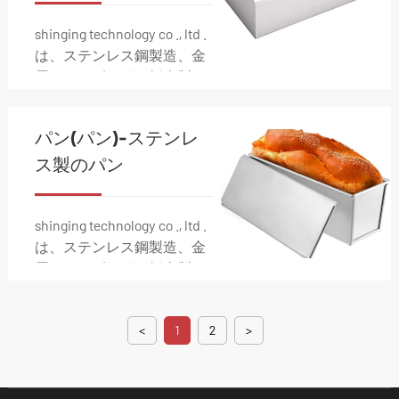
shinging technology co ., ltd .
は、ステンレス鋼製造、金
属スタンピング、板金製
造、電気組立、配線、ダイ
カスト、射出成形などの金
パン(パン)-ステンレ
属製造ソリューションの包
括的な範囲を専門としてい
ス製のパン
ます。
shinging technology co ., ltd .
は、ステンレス鋼製造、金
属スタンピング、板金製
造、電気組立、配線、ダイ
カスト、射出成形などの金
<
1
2
>
属製造ソリューションの包
括的な範囲を専門としてい
ます。