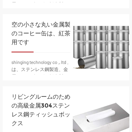
属スタンピング、板金製
造、電気組立、配線、ダイ
カスト、射出成形などの金
空の小さな丸い金属製
属製造ソリューションの包
括的な範囲を専門としてい
のコーヒー缶は、紅茶
ます。
用です
shinging technology co ., ltd .
は、ステンレス鋼製造、金
属スタンピング、板金製
造、電気組立、配線、ダイ
カスト、射出成形などの金
リビングルームのため
属製造ソリューションの包
括的な範囲を専門としてい
の高級金属304ステン
ます。
レス鋼ティッシュボッ
クス