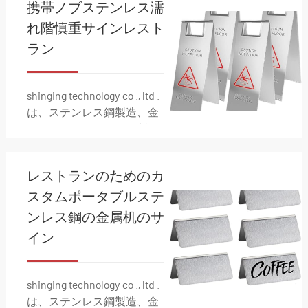
携帯ノブステンレス濡
属製造ソリューションの包
括的な範囲を専門としてい
れ階慎重サインレスト
ます。
ラン
shinging technology co ., ltd .
は、ステンレス鋼製造、金
属スタンピング、板金製
造、電気組立、配線、ダイ
カスト、射出成形などの金
レストランのためのカ
属製造ソリューションの包
括的な範囲を専門としてい
スタムポータブルステ
ます。
ンレス鋼の金属机のサ
イン
shinging technology co ., ltd .
は、ステンレス鋼製造、金