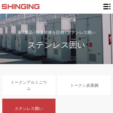
家
筐
体
筐
家
/
製品
/
物量筐体を圧倒
/
ステンレス囲い
視
体
物
ステンレス囲い
聴
タ
量
カ
率
イ
筐
ス
ア
プ
体
タ
プ
私
トークンアルミニウ
トークン炭素鋼
を
マ
リ
た
ニ
ム
圧
イ
ケ
ち
ュ
連
ステンレス囲い
倒
ズ
ー
は
ー
絡