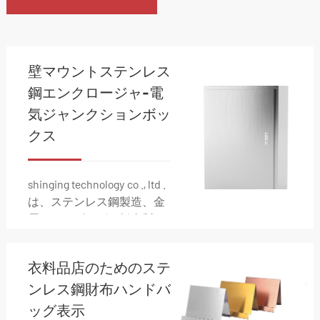
支
シ
ス
援
ョ
壁マウントステンレス
ン
鋼エンクロージャ-電
気ジャンクションボッ
クス
shinging technology co ., ltd .
は、ステンレス鋼製造、金
属スタンピング、板金製
造、電気組立、配線、ダイ
カスト、射出成形などの金
衣料品店のためのステ
属製造ソリューションの包
括的な範囲を専門としてい
ンレス鋼財布ハンドバ
ます。
ッグ表示